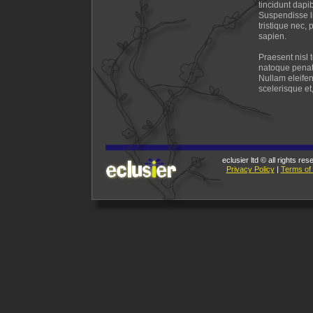
tincidunt dapi
Suspendisse li
tristique nec, 
sapien.
Praesent nisl 
natoque penati
Nullam eleifend
scelerisque et,
eclusier ltd © all rights re
Privacy Policy
|
Terms of